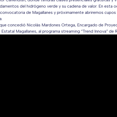
ndamentos del hidrógeno verde y su cadena de valor. En esta o
convocatoria de Magallanes y próximamente abriremos cupos 
a.
a que concedió Nicolás Mardones Ortega, Encargado de Proyec
 Estatal Magallanes, al programa streaming “Trend Innova” de 