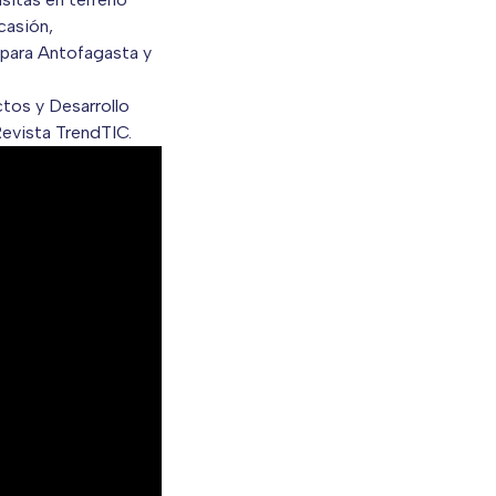
casión,
para Antofagasta y
tos y Desarrollo
Revista TrendTIC.