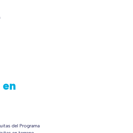
s
 en
tuitas del Programa
sitas en terreno