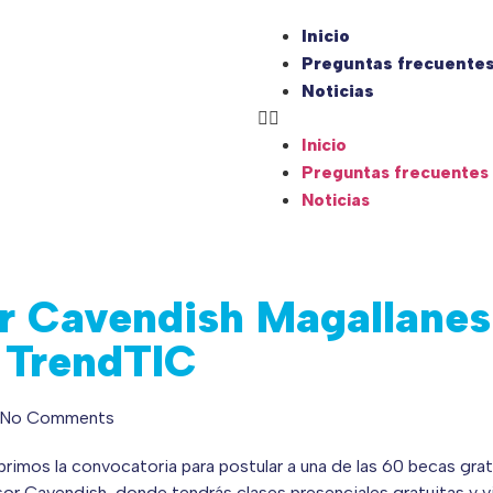
Inicio
Preguntas frecuente
Noticias
Inicio
Preguntas frecuentes
Noticias
r Cavendish Magallanes
 TrendTIC
No Comments
rimos la convocatoria para postular a una de las 60 becas gra
or Cavendish, donde tendrás clases presenciales gratuitas y vi