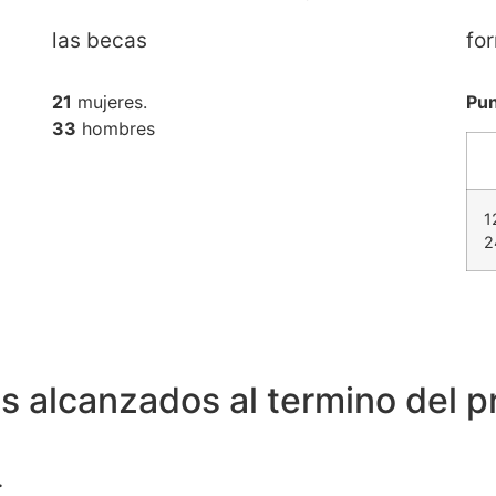
las becas
fo
21
mujeres.
Pun
33
hombres
1
2
s alcanzados al termino del 
.