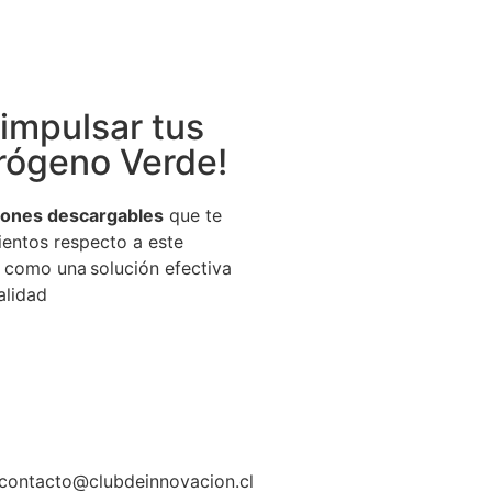
impulsar tus
rógeno Verde!
ciones descargables
que te
ientos respecto a este
l como una solución efectiva
alidad
: contacto@clubdeinnovacion.cl