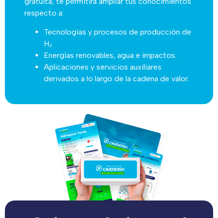
gratuita, te permitirá ampliar tus conocimientos
respecto a:
Tecnologías y procesos de producción de
H₂
Energías renovables, agua e impactos.
Aplicaciones y servicios auxiliares
derivados a lo largo de la cadena de valor.