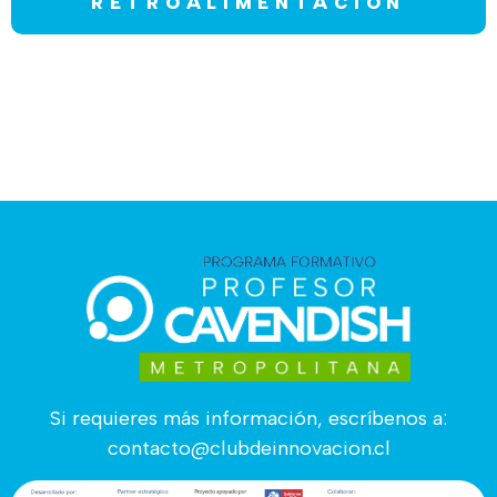
RETROALIMENTACIÓN
Si requieres más información, escríbenos a:
contacto@clubdeinnovacion.cl