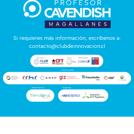
Si requieres más información, escríbenos a:
contacto@clubdeinnovacion.cl